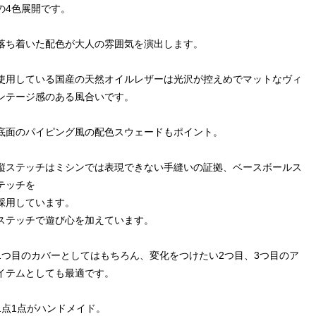
の4色展開です。
落ち着いた配色が大人の雰囲気を演出します。
使用している国産の天然オイルレザーは光沢が控えめでマットなヴィ
ンテージ感のある風合いです。
底面のパイピング風の配色スウェードもポイント。
縦ステッチはミシンでは表現できない手縫いの証拠、ベースボールス
テッチを
採用しています。
ステッチで遊び心を加えています。
1つ目のカバーとしてはもちろん、変化をつけたい2つ目、3つ目のア
イテムとしても最適です。
1点1点がハンドメイド。