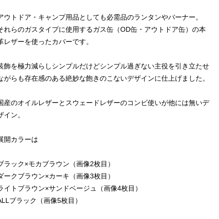
アウトドア・キャンプ用品としても必需品のランタンやバーナー。
それらのガスタイプに使用するガス缶（OD缶・アウトドア缶）の本
革レザーを使ったカバーです。
装飾を極力減らしシンプルだけどシンプル過ぎない主役を引き立たせ
ながらも存在感のある絶妙な飽きのこないデザインに仕上げました。
国産のオイルレザーとスウェードレザーのコンビ使いが他には無いデ
ザイン。
展開カラーは
ブラック×モカブラウン（画像2枚目）
ダークブラウン×カーキ（画像3枚目）
ライトブラウン×サンドベージュ（画像4枚目）
ALLブラック（画像5枚目）