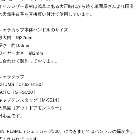
オイルレザー素材は浅草にある大正時代から続く革問屋さんより国産
の天然牛皮革を直接買い付けて使用しています。
シェラカップ本体ハンドルのサイズ
最大幅 約22mm
長さ 約100mm
ワイヤー太さ 約2mm
に合わせて製作しております。
シェラクラブ
CHUMS〔CH62-0150〕
SOTO〔ST-SC20〕
キャプテンスタッグ〔M-5514〕
大島園（アウトドアモンスター）
対応品です。
UNI FLAME（シェラカップ300）につきましてはハンドルの幅が少し
広く作られています。