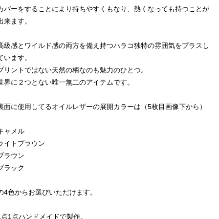
カバーをすることにより持ちやすくもなり、熱くなっても持つことが
出来ます。
高級感とワイルド感の両方を備え持つハラコ独特の雰囲気をプラスし
ています。
プリントではない天然の柄なのも魅力のひとつ。
世界に２つとない唯一無二のアイテムです。
裏面に使用してるオイルレザーの展開カラーは（5枚目画像下から）
キャメル
ライトブラウン
ブラウン
ブラック
の4色からお選びいただけます。
1点1点ハンドメイドで製作。